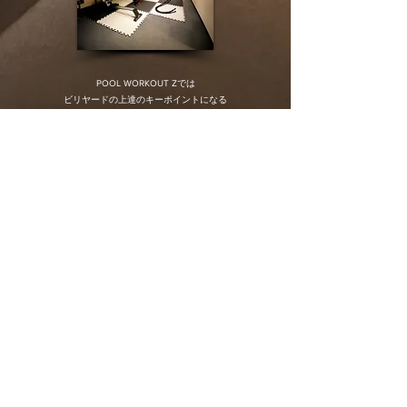
POOL WORKOUT Zでは
ビリヤードの上達のキーポイントになる
プレーヤー個々のトータル解析をはじめ
○フォームの最適化
○ストロークのパワーアップ
○​ショットスキルの向上
に
特化したメソッド
【 POOL WORKOUT 】
​を受講する事が可能となっております。
またビリヤードに特化した
フィジカルトレーニング
【 CROSS POOLFITNESS 】
では他では体験出来ないプログラムを
ラグジュアリーな空間で
​完全パーソナルでご提供致します。
マスタートレーナー
湯山功